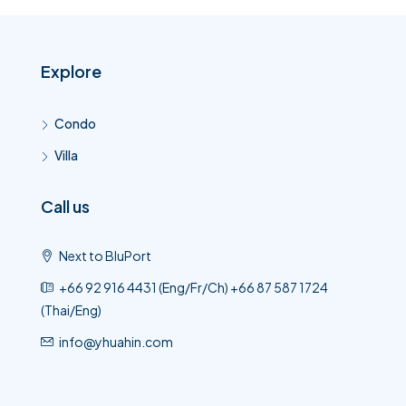
Explore
Condo
Villa
Call us
Next to BluPort
+66 92 916 4431 (Eng/Fr/Ch) +66 87 587 1724
(Thai/Eng)
info@yhuahin.com