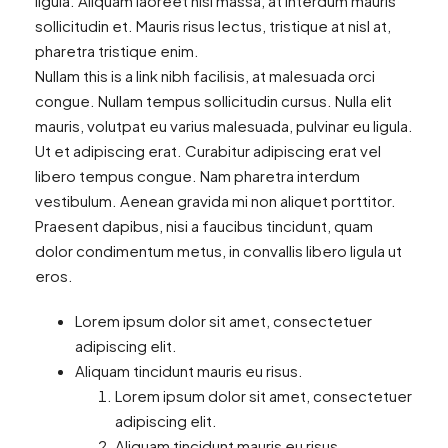
ligula. Aliquam laoreet nisl massa, at interdum mauris
sollicitudin et. Mauris risus lectus, tristique at nisl at,
pharetra tristique enim.
Nullam this is a link nibh facilisis, at malesuada orci
congue. Nullam tempus sollicitudin cursus. Nulla elit
mauris, volutpat eu varius malesuada, pulvinar eu ligula.
Ut et adipiscing erat. Curabitur adipiscing erat vel
libero tempus congue. Nam pharetra interdum
vestibulum. Aenean gravida mi non aliquet porttitor.
Praesent dapibus, nisi a faucibus tincidunt, quam
dolor condimentum metus, in convallis libero ligula ut
eros.
Lorem ipsum dolor sit amet, consectetuer
adipiscing elit.
Aliquam tincidunt mauris eu risus.
Lorem ipsum dolor sit amet, consectetuer
adipiscing elit.
Aliquam tincidunt mauris eu risus.