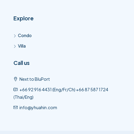
Explore
Condo
Villa
Call us
Next to BluPort
+66 92 916 4431 (Eng/Fr/Ch) +66 87 587 1724
(Thai/Eng)
info@yhuahin.com