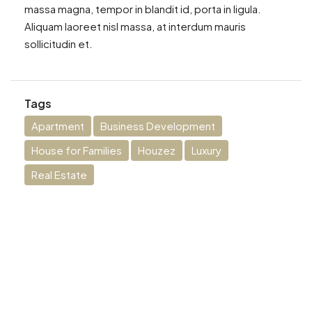
massa magna, tempor in blandit id, porta in ligula.
Aliquam laoreet nisl massa, at interdum mauris
sollicitudin et.
Tags
Apartment
Business Development
House for Families
Houzez
Luxury
Real Estate